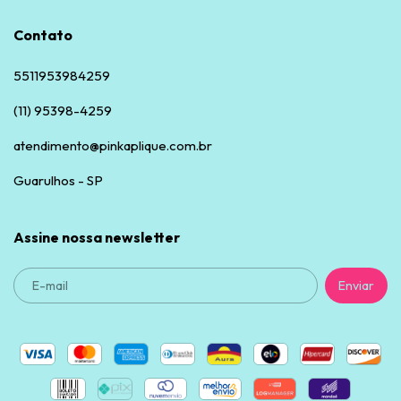
Contato
5511953984259
(11) 95398-4259
atendimento@pinkaplique.com.br
Guarulhos - SP
Assine nossa newsletter