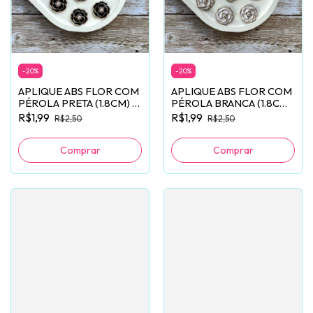
-
20
%
-
20
%
APLIQUE ABS FLOR COM
APLIQUE ABS FLOR COM
PÉROLA PRETA (1.8CM) -
PÉROLA BRANCA (1.8CM)
2 UNIDADES
- 2 UNIDADES
R$1,99
R$1,99
R$2,50
R$2,50