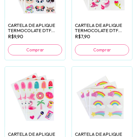
CARTELA DE APLIQUE
CARTELA DE APLIQUE
TERMOCOLATE DTF
TERMOCOLATE DTF
ROSTINHO PUKET - 12
CORPINHO PUKET - 6
R$9,90
R$7,90
UNIDADES
UNIDADES
Comprar
CARTELA DE APLIQUE
CARTELA DE APLIQUE