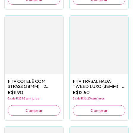
FITA COTELÊ COM
FITA TRABALHADA
STRASS (38MM) - 2
TWEED LUXO (38MM) - 2
METROS
METROS
R$11,90
R$12,50
2
x
de
R$5,95
sem juros
2
x
de
R$6,25
sem juros
Comprar
Comprar