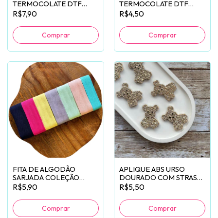
TERMOCOLATE DTF
TERMOCOLATE DTF
ELEMENTOS PUKET - 13
ARCO-ÍRIS PUKET - 6
R$7,90
R$4,50
UNIDADES
UNIDADES
FITA DE ALGODÃO
APLIQUE ABS URSO
SARJADA COLEÇÃO
DOURADO COM STRASS
CORES PUKET (35MM) -
- 2 UNIDADES
R$5,90
R$5,50
2 METROS
Comprar