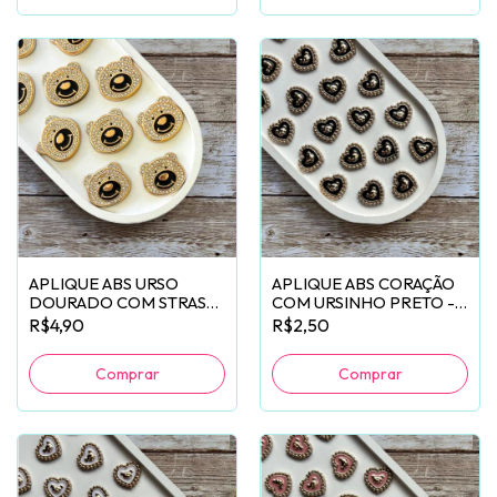
APLIQUE ABS URSO
APLIQUE ABS CORAÇÃO
DOURADO COM STRASS
COM URSINHO PRETO -
- 2 UNIDADES
2 UNIDADES
R$4,90
R$2,50