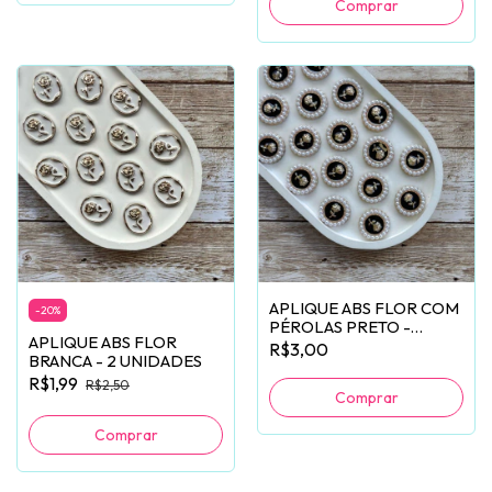
APLIQUE ABS FLOR COM
-
20
%
PÉROLAS PRETO -
APLIQUE ABS FLOR
2 UNIDADES
R$3,00
BRANCA - 2 UNIDADES
R$1,99
R$2,50