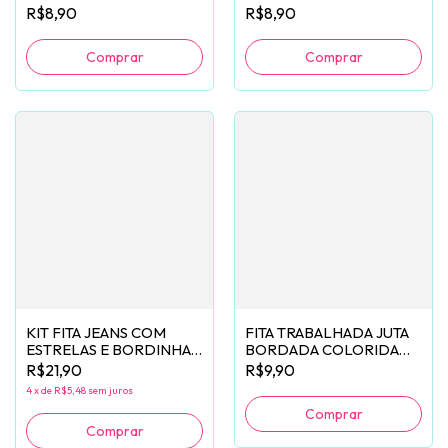
(38MM) - 2 METROS
(38MM) - 2 METROS
R$8,90
R$8,90
Comprar
Comprar
KIT FITA JEANS COM
FITA TRABALHADA JUTA
ESTRELAS E BORDINHA -
BORDADA COLORIDA
2 METROS DE CADA
(38MM) - 2 METROS
R$21,90
R$9,90
4
x
de
R$5,48
sem juros
Comprar