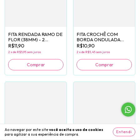
FITA RENDADA RAMO DE
FITA CROCHÊ COM
FLOR (38MM) - 2
BORDA ONDULADA
METROS
(38MM) - 2 METROS
R$11,90
R$10,90
2
x
de
R$5,95
sem juros
2
x
de
R$5,45
sem juros
Comprar
Comprar
Ao navegar por este site
você aceita o uso de cookies
Entendi
para agilizar a sua experiência de compra.