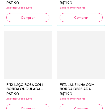
ONDULADA (38MM) - 2
ONDULADA (38MM) - 2
R$11,90
R$11,90
METROS
METROS
2
x
de
R$5,95
sem juros
2
x
de
R$5,95
sem juros
FITA LAÇO ROSA COM
FITA LANZINHA COM
BORDA ONDULADA
BORDA DESFIADA
(38MM) - 2 METROS
(38MM) - 2 METROS
R$11,90
R$11,90
2
x
de
R$5,95
sem juros
2
x
de
R$5,95
sem juros
Comprar