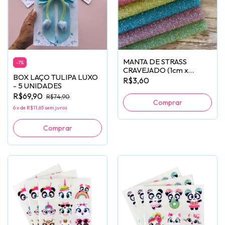
MANTA DE STRASS
-
7
%
CRAVEJADO (1cm x
BOX LAÇO TULIPA LUXO
40cm) - UNIDADE
R$3,60
- 5 UNIDADES
R$69,90
R$74,90
Comprar
6
x
de
R$11,65
sem juros