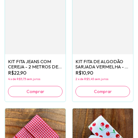
KIT FITA JEANS COM
KIT FITA DE ALGODÃO
CEREJA - 2 METROS DE
SARJADA VERMELHA - 2
CADA
METROS DE CADA
R$22,90
R$10,90
4
x
de
R$5,73
sem juros
2
x
de
R$5,45
sem juros