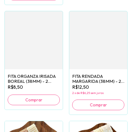
FITA ORGANZA IRISADA
FITA RENDADA
BOREAL (38MM) - 2
MARGARIDA (38MM) - 2
METROS
METROS
R$8,50
R$12,50
2
x
de
R$6,25
sem juros
Comprar
Comprar