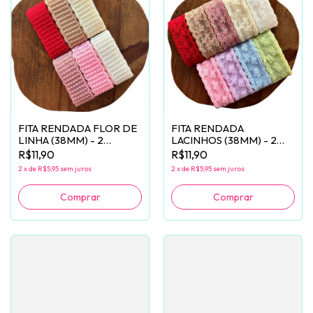
FITA RENDADA FLOR DE
FITA RENDADA
LINHA (38MM) - 2
LACINHOS (38MM) - 2
METROS
METROS
R$11,90
R$11,90
2
x
de
R$5,95
sem juros
2
x
de
R$5,95
sem juros
Comprar
Comprar