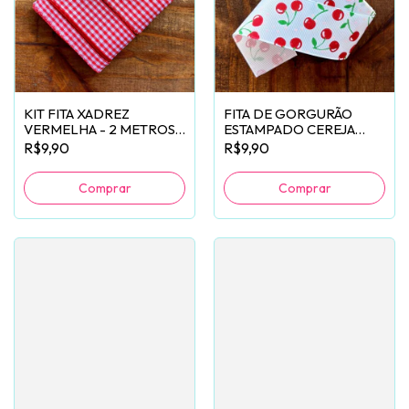
KIT FITA XADREZ
FITA DE GORGURÃO
VERMELHA - 2 METROS
ESTAMPADO CEREJA
DE CADA
(38MM) - 3 METROS
R$9,90
R$9,90