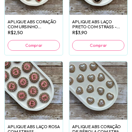
APLIQUE ABS CORAÇÃO
APLIQUE ABS LAÇO
COM URSINHO
PRETO COM STRASS -
VERMELHO -
2 UNIDADES
R$2,50
R$3,90
2 UNIDADES
APLIQUE ABS LAÇO ROSA
APLIQUE ABS CORAÇÃO
COM STRASS -
DE PÉROLA COM STRASS