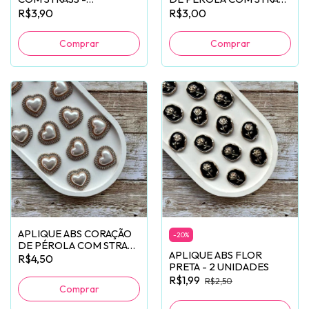
2 UNIDADES
(1.8CM) - 2 UNIDADES
R$3,90
R$3,00
APLIQUE ABS CORAÇÃO
-
20
%
DE PÉROLA COM STRASS
APLIQUE ABS FLOR
(25MM) - 2 UNIDADES
R$4,50
PRETA - 2 UNIDADES
R$1,99
R$2,50