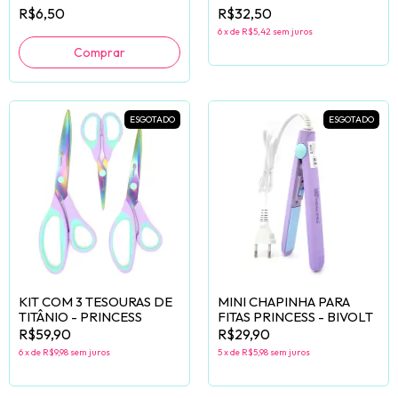
UNIDADES
R$6,50
R$32,50
6
x
de
R$5,42
sem juros
ESGOTADO
ESGOTADO
KIT COM 3 TESOURAS DE
MINI CHAPINHA PARA
TITÂNIO - PRINCESS
FITAS PRINCESS - BIVOLT
R$59,90
R$29,90
6
x
de
R$9,98
sem juros
5
x
de
R$5,98
sem juros