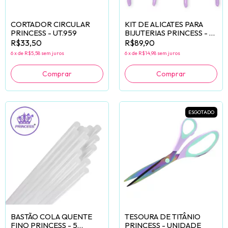
CORTADOR CIRCULAR
KIT DE ALICATES PARA
PRINCESS - UT.959
BIJUTERIAS PRINCESS - 5
UNIDADES
R$33,50
R$89,90
6
x
de
R$5,58
sem juros
6
x
de
R$14,98
sem juros
ESGOTADO
BASTÃO COLA QUENTE
TESOURA DE TITÂNIO
FINO PRINCESS - 5
PRINCESS - UNIDADE