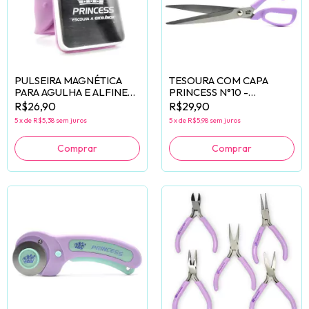
PULSEIRA MAGNÉTICA
TESOURA COM CAPA
PARA AGULHA E ALFINETE
PRINCESS N°10 -
PRINCESS
UNIDADE
R$26,90
R$29,90
5
x
de
R$5,38
sem juros
5
x
de
R$5,98
sem juros