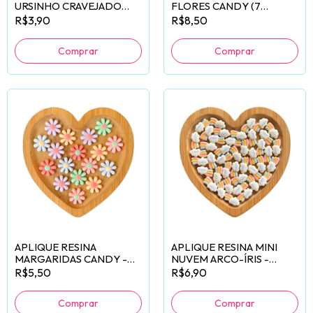
URSINHO CRAVEJADO
FLORES CANDY (7
PRATA - 2 UNIDADES
PÉTALAS) - 10 UNIDADES
R$3,90
R$8,50
APLIQUE RESINA
APLIQUE RESINA MINI
MARGARIDAS CANDY -
NUVEM ARCO-ÍRIS -
6 UNIDADES
10 UNIDADES
R$5,50
R$6,90