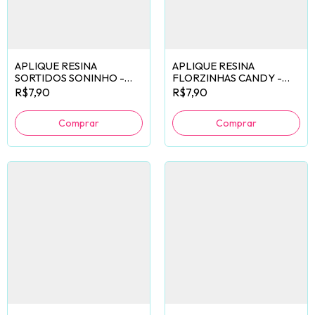
APLIQUE RESINA
APLIQUE RESINA
SORTIDOS SONINHO -
FLORZINHAS CANDY -
10 UNIDADES
10 UNIDADES
R$7,90
R$7,90