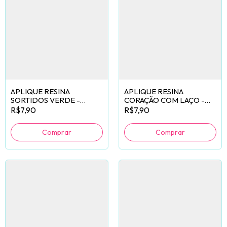
APLIQUE RESINA
APLIQUE RESINA
SORTIDOS VERDE -
CORAÇÃO COM LAÇO -
10 UNIDADES
10 UNIDADES
R$7,90
R$7,90