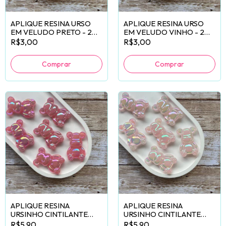
APLIQUE RESINA URSO
APLIQUE RESINA URSO
EM VELUDO PRETO - 2
EM VELUDO VINHO - 2
UNIDADES
UNIDADES
R$3,00
R$3,00
APLIQUE RESINA
APLIQUE RESINA
URSINHO CINTILANTE
URSINHO CINTILANTE
PINK - 2 UNIDADES
ROSA BEBÊ - 2 UNIDADES
R$5,90
R$5,90