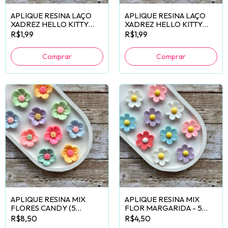
APLIQUE RESINA LAÇO
APLIQUE RESINA LAÇO
XADREZ HELLO KITTY
XADREZ HELLO KITTY
ROSA - 2 UNIDADES
ROSA BEBÊ - 2 UNIDADES
R$1,99
R$1,99
APLIQUE RESINA MIX
APLIQUE RESINA MIX
FLORES CANDY (5
FLOR MARGARIDA - 5
PÉTALAS) - 10 UNIDADES
UNIDADES
R$8,50
R$4,50