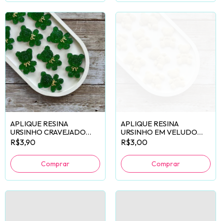
APLIQUE RESINA
APLIQUE RESINA
URSINHO CRAVEJADO
URSINHO EM VELUDO
VERDE BANDEIRA - 2
CREME - 2 UNIDADES
R$3,90
R$3,00
UNIDADES