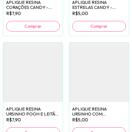
APLIQUE RESINA
APLIQUE RESINA
CORAÇÕES CANDY -
ESTRELAS CANDY -
10 UNIDADES
6 UNIDADES
R$7,90
R$5,00
APLIQUE RESINA
APLIQUE RESINA
URSINHO POOH E LEITÃO
URSINHO COM
- 10 UNIDADES
MORANGO - 6 UNIDADES
R$7,90
R$5,00