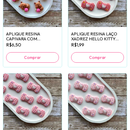
APLIQUE RESINA
APLIQUE RESINA LAÇO
CAPIVARA COM
XADREZ HELLO KITTY
MORANGO - 6 UNIDADES
VERMELHO - 2
R$6,50
R$1,99
UNIDADES