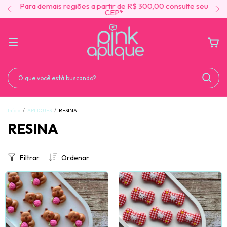
Para demais regiões a partir de R$ 300,00 consulte seu
CEP*
Início
/
APLIQUES
/
RESINA
RESINA
Filtrar
Ordenar