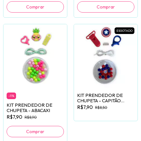
ESGOTADO
KIT PRENDEDOR DE
-
11
%
CHUPETA - CAPITÃO
KIT PRENDEDOR DE
AMÉRICA
R$7,90
R$8,50
CHUPETA - ABACAXI
R$7,90
R$8,90