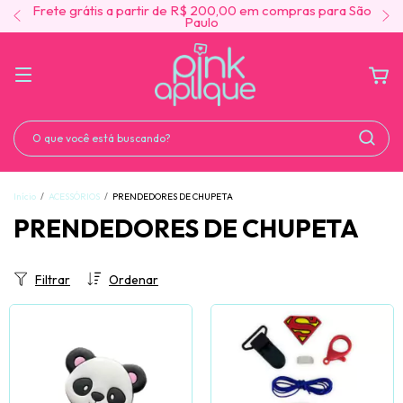
Para demais regiões a partir de R$ 300,00 consulte seu
CEP*
Início
/
ACESSÓRIOS
/
PRENDEDORES DE CHUPETA
PRENDEDORES DE CHUPETA
Filtrar
Ordenar