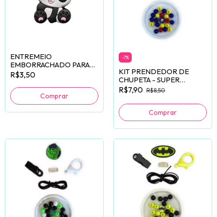
ENTREMEIO
-
7
%
EMBORRACHADO PARA
KIT PRENDEDOR DE
PRENDEDOR DE
R$3,50
CHUPETA - SUPER
CHUPETA PANDA - 2
HOMEM
R$7,90
UNIDADES
R$8,50
Comprar