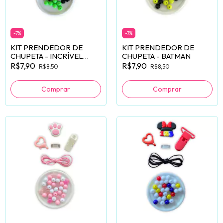
-
7
%
-
7
%
KIT PRENDEDOR DE
KIT PRENDEDOR DE
CHUPETA - INCRÍVEL
CHUPETA - BATMAN
HULK
R$7,90
R$7,90
R$8,50
R$8,50