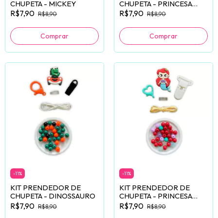
CHUPETA - MICKEY
CHUPETA - PRINCESA
ELSA (FROZEN)
R$7,90
R$7,90
R$8,90
R$8,90
-
11
%
-
11
%
KIT PRENDEDOR DE
KIT PRENDEDOR DE
CHUPETA - DINOSSAURO
CHUPETA - PRINCESA
ARIEL
R$7,90
R$7,90
R$8,90
R$8,90