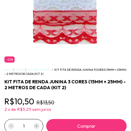
-
22
%
Início
/
FITAS
/
KIT POR METRO
/
KIT FITA DE RENDA JUNINA 3 CORES (15MM + 25MM)
- 2 METROS DE CADA (KIT 2)
KIT FITA DE RENDA JUNINA 3 CORES (15MM + 25MM) -
2 METROS DE CADA (KIT 2)
R$10,50
R$13,50
2
x
de
R$5,25
sem juros