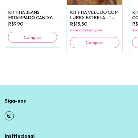
KIT FITA JEANS
KIT FITA VELUDO COM
KI
ESTAMPADO CANDY
LUREX ESTRELA - 1
C
SINIMBU 38MM - 1
METRO DE CADA
ES
R$9,90
R$13,50
R$
METRO DE CADA
ME
2
x
de
R$6,75
sem juros
3
x
Siga-nos
Institucional