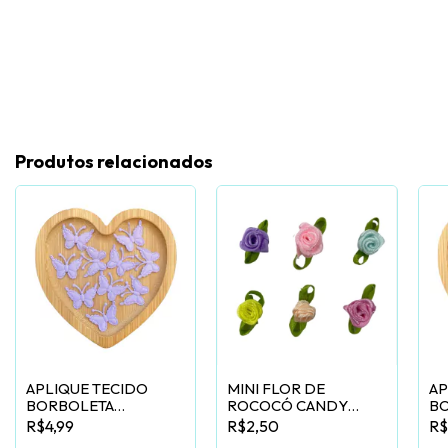
Produtos relacionados
APLIQUE TECIDO
MINI FLOR DE
AP
BORBOLETA
ROCOCÓ CANDY
B
PRENSADA LILÁS -
COLOR - 12 UNIDADES
PR
R$4,99
R$2,50
R$
50 UNIDADES
50