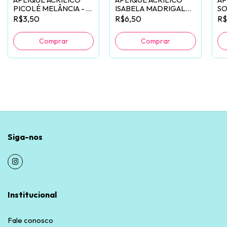
PICOLÉ MELÂNCIA - 2
ISABELA MADRIGAL
SO
UNIDADES
ENCANTO - UNIDADE
KI
R$3,50
R$6,50
R$
Siga-nos
Institucional
Fale conosco