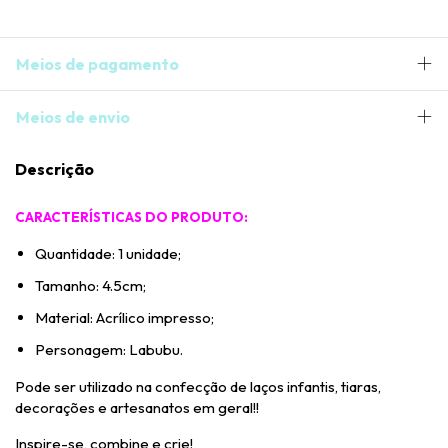
Meios de pagamento
Meios de envio
Descrição
CARACTERÍSTICAS DO PRODUTO:
Quantidade: 1 unidade;
Tamanho: 4.5cm;
Material: Acrílico impresso;
Personagem: Labubu.
Pode ser utilizado na confecção de laços infantis, tiaras,
decorações e artesanatos em geral!!
Inspire-se, combine e crie!